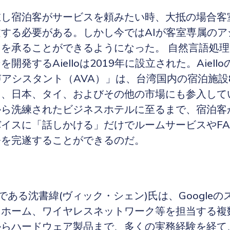
在し宿泊客がサービスを頼みたい時、大抵の場合客
する必要がある。しかし今ではAIが客室専属のア
を承ることができるようになった。 自然言語処理
開発するAielloは2019年に設立された。Aiell
声アシスタント（AVA）」は、台湾国内の宿泊施設8
り、日本、タイ、およびその他の市場にも参入して
から洗練されたビジネスホテルに至るまで、宿泊客
イスに「話しかける」だけでルームサービスやFA
務を完遂することができるのだ。
CEOである沈書緯(ヴィック・シェン)氏は、Google
トホーム、ワイヤレスネットワーク等を担当する複
らハードウェア製品まで、多くの実務経験を経て、Ai