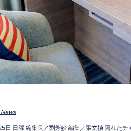
y News
月25日 日曜 編集長／劉芳妙 編集／張文禎 隠れた