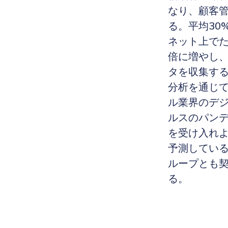
なり、顧客
る。平均30
ネット上でた
倍に増やし、
タを収集す
分析を通じ
ル業界のデジ
ルスのパンデ
を受け入れ
予測している
ループとも
る。