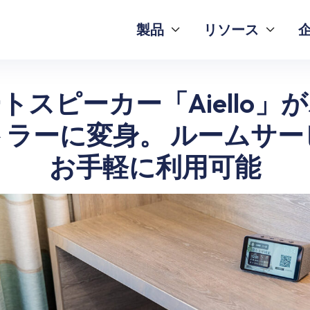
製品
リソース


トスピーカー「Aiello」
トラーに変身。 ルームサー
お手軽に利用可能