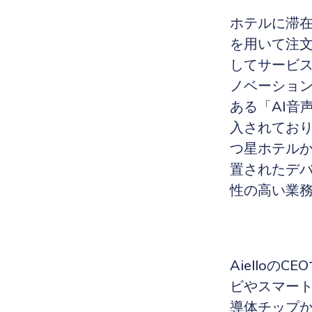
ホテルに滞
を用いて注文
してサービス
ノベーションを
ある「AI音
入されてお
つ星ホテル
置されたデバ
性の高い業
Aielloの
ビやスマー
導体チップか