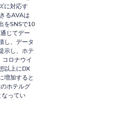
ズに対応す
きるAVAは
をSNSで10
を通じてデー
積し、データ
提示し、ホテ
、コロナウイ
想以上にDX
に増加すると
数のホテルグ
となってい