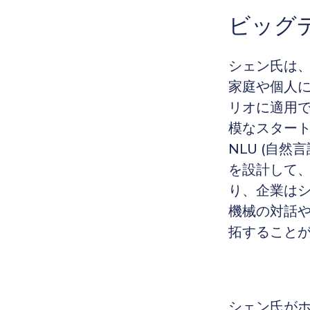
ビッグ
シェン氏は、
家庭や個人
リオに適用
模なスタート
NLU (自然言語
を設計して
り、企業は
機械の対話
拓すること
シェン氏が