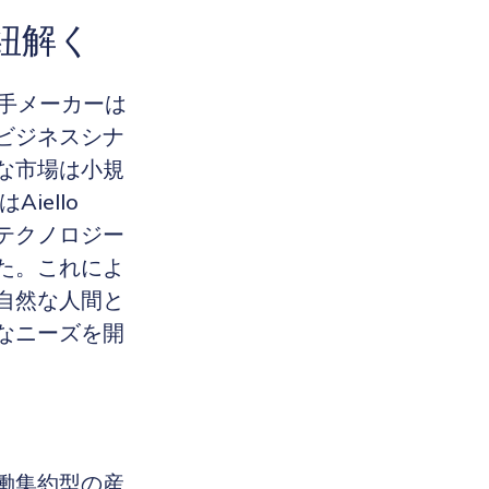
紐解く
手メーカーは
ビジネスシナ
な市場は小規
iello
g) テクノロジー
た。これによ
自然な人間と
なニーズを開
働集約型の産