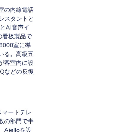
室の内線電話
シスタントと
とAI音声イ
oの看板製品で
000室に導
いる。高級五
が客室内に設
Qなどの反復
のスマートテレ
数の部門で半
elloを設