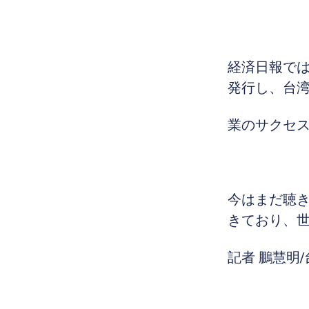
経済日報で
発行し、台
業のサクセ
今はまだ聴
きており、世
記者 鵬慧明