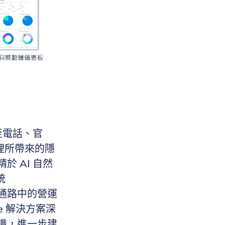
至電話、官
管理所帶來的隱
 AI 自然
統
各溝通通路中的營運
ne 解決方案深
識，進一步建