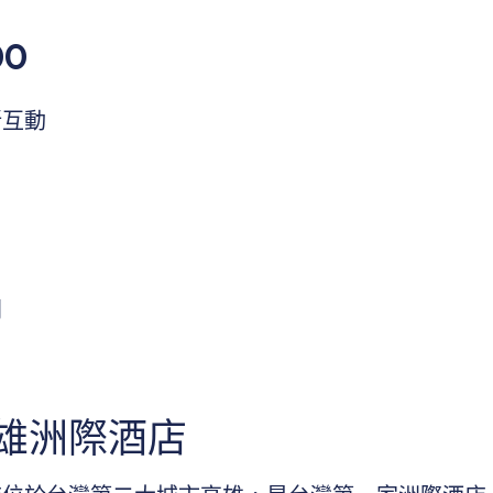
00
新互動
間
雄洲際酒店