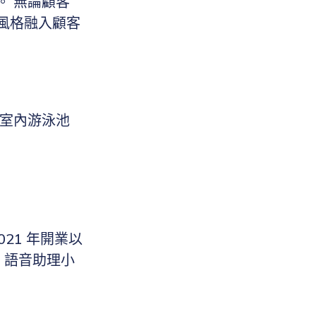
。 無論顧客
風格融入顧客
在室內游泳池
21 年開業以
lo 語音助理小