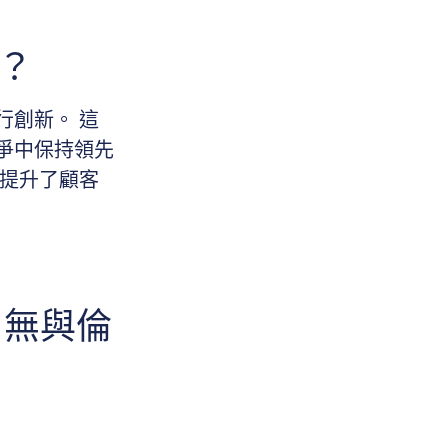
o？
行創新。 這
爭中保持領先
店提升了顧客
了無與倫