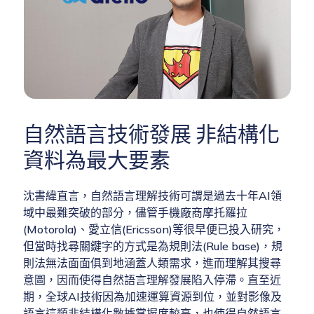
自然語言技術發展 非結構化
資料為最大要素
沈書緯直言，自然語言理解技術可謂是過去十年AI領
域中最難突破的部分，儘管手機廠商摩托羅拉
(Motorola)、愛立信(Ericsson)等很早便已投入研究，
但當時找尋關鍵字的方式是為規則法(Rule base)，規
則法無法面面俱到地涵蓋人類需求，進而理解其搜尋
意圖，因而使得自然語言理解發展陷入停滯。直至近
期，全球AI技術因為加速運算資源到位，並對影像及
語言這類非結構化數據掌握度較高，也使得自然語言