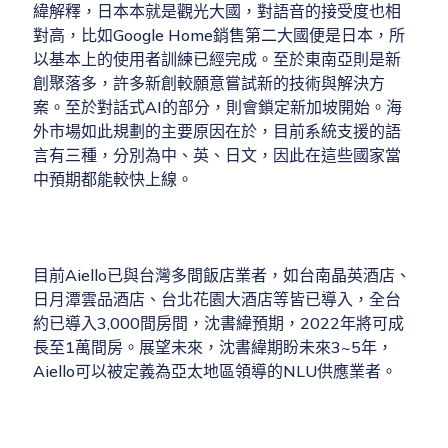
緯解釋，日本本就是觀光大國，對語音的接受度也相
對高，比如Google Home銷售第二大國便是日本，所
以基本上的使用者訓練已經完成。至於東南亞則是新
創聚落多，許多新創較願意嘗試新的技術與解決方
案。至於對話式AI的部分，則會鎖定新加坡開始。海
外市場如此規劃的主要原因在於，目前系統支援的語
言有三種，分別為中、英、日文，因此在這些國家當
中預期都能較快上線。
目前Aiello已與台灣多間飯店業者，如台南晶英酒店、
日月潭雲品酒店、台北花園大酒店等皆已導入，全台
約已導入3,000間房間，沈書緯預期，2022年將可成
長至1萬間房。展望未來，沈書緯期盼未來3~5年，
Aiello可以被定義為亞太地區領導的NLU供應業者。