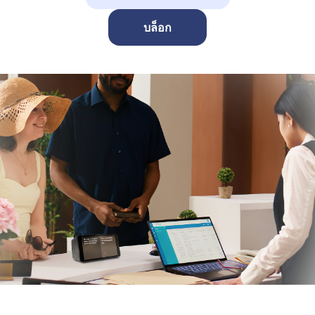
บล็อก